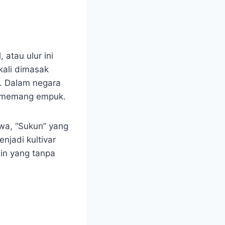
atau ulur ini
kali dimasak
s. Dalam negara
ng memang empuk.
awa, “Sukun” yang
enjadi kultivar
ain yang tanpa