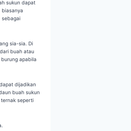
ah sukun dapat
n biasanya
n sebagai
ng sia-sia. Di
dari buah atau
 burung apabila
dapat dijadikan
a daun buah sukun
ternak seperti
a.