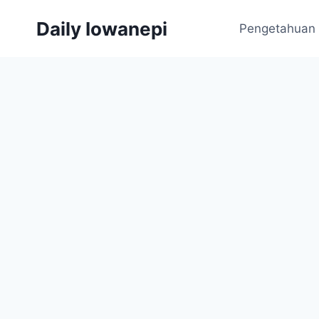
Skip
Daily Iowanepi
to
Pengetahuan
content