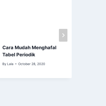
Cara Mudah Menghafal
Besaran
Tabel Periodik
dan La
Gugata
By
Lala
October 28, 2020
By
Lala