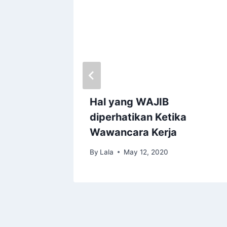
at
Hal yang WAJIB
i
diperhatikan Ketika
aik
Wawancara Kerja
By
Lala
May 12, 2020