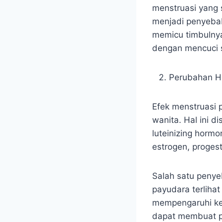
menstruasi yang
menjadi penyebab
memicu timbulnya
dengan mencuci s
Perubahan H
Efek menstruasi 
wanita. Hal ini d
luteinizing hormo
estrogen, proges
Salah satu peny
payudara terliha
mempengaruhi ke
dapat membuat pa