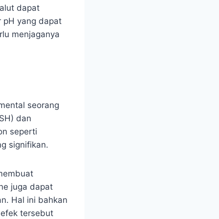
alut dapat
r pH yang dapat
erlu menjaganya
 mental seorang
FSH) dan
on seperti
 signifikan.
 membuat
one juga dapat
. Hal ini bahkan
efek tersebut