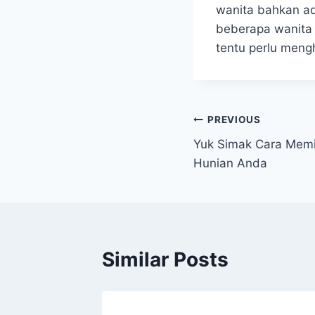
wanita bahkan ad
beberapa wanita l
tentu perlu mengh
Post
PREVIOUS
Yuk Simak Cara Memi
navigation
Hunian Anda
Similar Posts