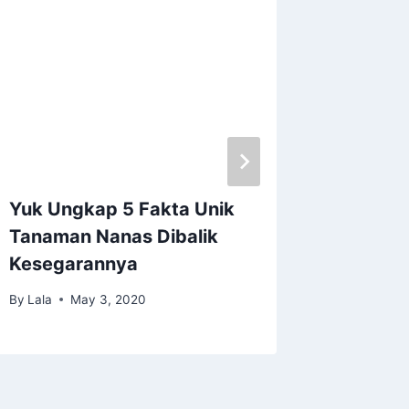
Yuk Ungkap 5 Fakta Unik
Fakta S
Tanaman Nanas Dibalik
Pepay
Kesegarannya
By
Lala
By
Lala
May 3, 2020