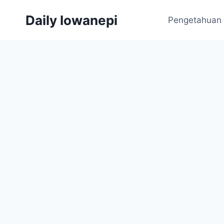
Skip
Daily Iowanepi
to
Pengetahuan
content