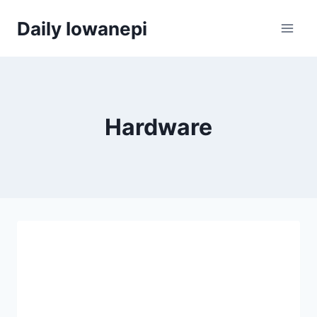
Skip
Daily Iowanepi
to
content
Hardware