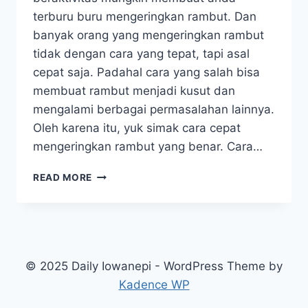
terburu buru mengeringkan rambut. Dan
banyak orang yang mengeringkan rambut
tidak dengan cara yang tepat, tapi asal
cepat saja. Padahal cara yang salah bisa
membuat rambut menjadi kusut dan
mengalami berbagai permasalahan lainnya.
Oleh karena itu, yuk simak cara cepat
mengeringkan rambut yang benar. Cara…
SIMAK
READ MORE
CARA
CEPAT
MENGERINGKAN
RAMBUT
YANG
BENAR,
© 2025 Daily Iowanepi - WordPress Theme by
TIDAK
Kadence WP
BIKIN
RAMBUT