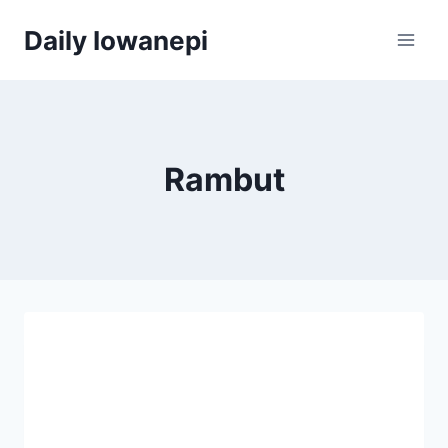
Skip
Daily Iowanepi
to
content
Rambut