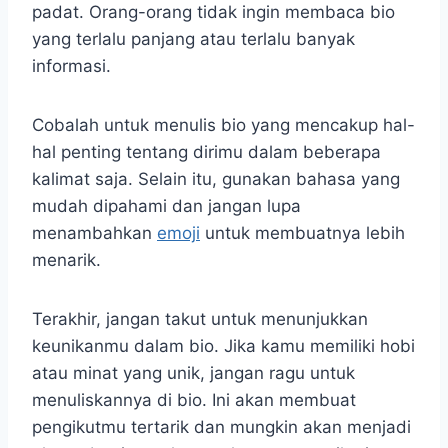
padat. Orang-orang tidak ingin membaca bio
yang terlalu panjang atau terlalu banyak
informasi.
Cobalah untuk menulis bio yang mencakup hal-
hal penting tentang dirimu dalam beberapa
kalimat saja. Selain itu, gunakan bahasa yang
mudah dipahami dan jangan lupa
menambahkan
emoji
untuk membuatnya lebih
menarik.
Terakhir, jangan takut untuk menunjukkan
keunikanmu dalam bio. Jika kamu memiliki hobi
atau minat yang unik, jangan ragu untuk
menuliskannya di bio. Ini akan membuat
pengikutmu tertarik dan mungkin akan menjadi