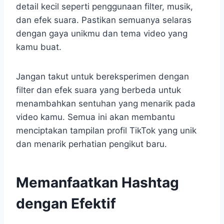
detail kecil seperti penggunaan filter, musik,
dan efek suara. Pastikan semuanya selaras
dengan gaya unikmu dan tema video yang
kamu buat.
Jangan takut untuk bereksperimen dengan
filter dan efek suara yang berbeda untuk
menambahkan sentuhan yang menarik pada
video kamu. Semua ini akan membantu
menciptakan tampilan profil TikTok yang unik
dan menarik perhatian pengikut baru.
Memanfaatkan Hashtag
dengan Efektif