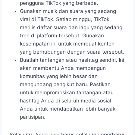
pengguna TikTok yang berbeda.
Gunakan musik dan suara yang sedang
viral di TikTok. Setiap minggu, TikTok
merilis daftar suara dan lagu yang sedang
tren di platform tersebut. Gunakan
kesempatan ini untuk membuat konten
yang berhubungan dengan suara tersebut.
Buatlah tantangan atau hashtag sendiri. Ini
akan membantu Anda membangun
komunitas yang lebih besar dan
mengundang pengikut baru. Pastikan
untuk mempromosikan tantangan atau
hashtag Anda di seluruh media sosial
Anda untuk mendapatkan lebih banyak
partisipan.
Selain itu, Anda juga harus selalu memperbarui