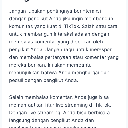
Jangan lupakan pentingnya berinteraksi
dengan pengikut Anda jika ingin membangun
komunitas yang kuat di TikTok. Salah satu cara
untuk membangun interaksi adalah dengan
membalas komentar yang diberikan oleh
pengikut Anda. Jangan ragu untuk merespon
dan membalas pertanyaan atau komentar yang
mereka berikan. Ini akan membantu
menunjukkan bahwa Anda menghargai dan
peduli dengan pengikut Anda.
Selain membalas komentar, Anda juga bisa
memanfaatkan fitur live streaming di TikTok.
Dengan live streaming, Anda bisa berbicara
langsung dengan pengikut Anda dan