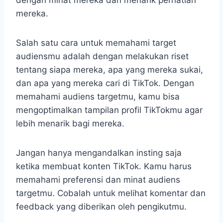
dengan minat mereka dan menarik perhatian
mereka.
Salah satu cara untuk memahami target
audiensmu adalah dengan melakukan riset
tentang siapa mereka, apa yang mereka sukai,
dan apa yang mereka cari di TikTok. Dengan
memahami audiens targetmu, kamu bisa
mengoptimalkan tampilan profil TikTokmu agar
lebih menarik bagi mereka.
Jangan hanya mengandalkan insting saja
ketika membuat konten TikTok. Kamu harus
memahami preferensi dan minat audiens
targetmu. Cobalah untuk melihat komentar dan
feedback yang diberikan oleh pengikutmu.