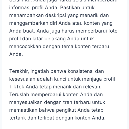
informasi profil Anda. Pastikan untuk
menambahkan deskripsi yang menarik dan
menggambarkan diri Anda atau konten yang
Anda buat. Anda juga harus memperbarui foto
profil dan latar belakang Anda untuk
mencocokkan dengan tema konten terbaru
Anda.
Terakhir, ingatlah bahwa konsistensi dan
kesesuaian adalah kunci untuk menjaga profil
TikTok Anda tetap menarik dan relevan.
Teruslah memperbarui konten Anda dan
menyesuaikan dengan tren terbaru untuk
memastikan bahwa pengikut Anda tetap
tertarik dan terlibat dengan konten Anda.