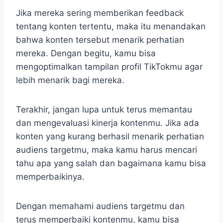
Jika mereka sering memberikan feedback
tentang konten tertentu, maka itu menandakan
bahwa konten tersebut menarik perhatian
mereka. Dengan begitu, kamu bisa
mengoptimalkan tampilan profil TikTokmu agar
lebih menarik bagi mereka.
Terakhir, jangan lupa untuk terus memantau
dan mengevaluasi kinerja kontenmu. Jika ada
konten yang kurang berhasil menarik perhatian
audiens targetmu, maka kamu harus mencari
tahu apa yang salah dan bagaimana kamu bisa
memperbaikinya.
Dengan memahami audiens targetmu dan
terus memperbaiki kontenmu, kamu bisa