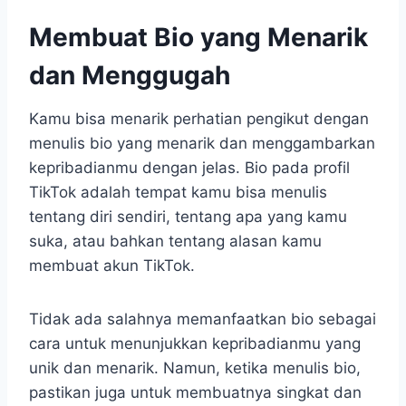
Membuat Bio yang Menarik
dan Menggugah
Kamu bisa menarik perhatian pengikut dengan
menulis bio yang menarik dan menggambarkan
kepribadianmu dengan jelas. Bio pada profil
TikTok adalah tempat kamu bisa menulis
tentang diri sendiri, tentang apa yang kamu
suka, atau bahkan tentang alasan kamu
membuat akun TikTok.
Tidak ada salahnya memanfaatkan bio sebagai
cara untuk menunjukkan kepribadianmu yang
unik dan menarik. Namun, ketika menulis bio,
pastikan juga untuk membuatnya singkat dan