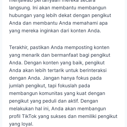
menjawab pertanyaan mereka secara
langsung. Ini akan membantu membangun
hubungan yang lebih dekat dengan pengikut
Anda dan membantu Anda memahami apa
yang mereka inginkan dari konten Anda.
Terakhir, pastikan Anda memposting konten
yang menarik dan bermanfaat bagi pengikut
Anda. Dengan konten yang baik, pengikut
Anda akan lebih tertarik untuk berinteraksi
dengan Anda. Jangan hanya fokus pada
jumlah pengikut, tapi fokuslah pada
membangun komunitas yang kuat dengan
pengikut yang peduli dan aktif. Dengan
melakukan hal ini, Anda akan membangun
profil TikTok yang sukses dan memiliki pengikut
yang loyal.