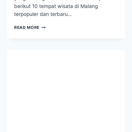
berikut 10 tempat wisata di Malang
terpopuler dan terbaru…
10
READ MORE
TEMPAT
WISATA
LAGI
HITS
DI
MALANG
TERBARU