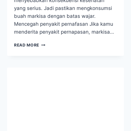
menyebabkan konsekuensi kesehatan
yang serius. Jadi pastikan mengkonsumsi
buah markisa dengan batas wajar.
Mencegah penyakit pernafasan Jika kamu
menderita penyakit pernapasan, markisa…
MANFAAT
READ MORE
BUAH
MARKISA
UNTUK
KESEHATAN