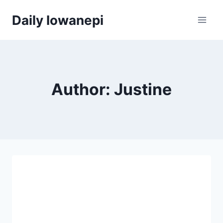
Skip
Daily Iowanepi
to
content
Author: Justine