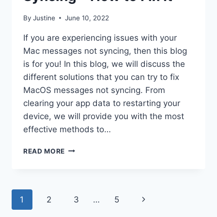
By
Justine
June 10, 2022
If you are experiencing issues with your
Mac messages not syncing, then this blog
is for you! In this blog, we will discuss the
different solutions that you can try to fix
MacOS messages not syncing. From
clearing your app data to restarting your
device, we will provide you with the most
effective methods to…
MACOS
READ MORE
MESSAGES
NOT
SYNCING
–
Page
Next
1
2
3
…
5
HOW
TO