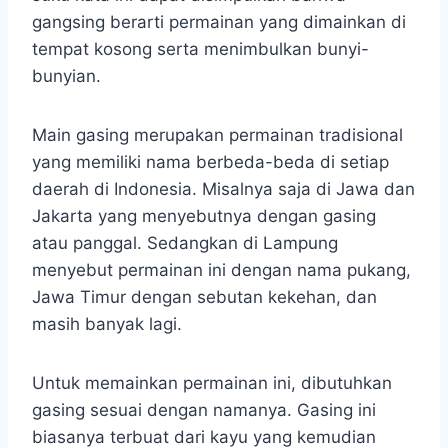
gangsing berarti permainan yang dimainkan di
tempat kosong serta menimbulkan bunyi-
bunyian.
Main gasing merupakan permainan tradisional
yang memiliki nama berbeda-beda di setiap
daerah di Indonesia. Misalnya saja di Jawa dan
Jakarta yang menyebutnya dengan gasing
atau panggal. Sedangkan di Lampung
menyebut permainan ini dengan nama pukang,
Jawa Timur dengan sebutan kekehan, dan
masih banyak lagi.
Untuk memainkan permainan ini, dibutuhkan
gasing sesuai dengan namanya. Gasing ini
biasanya terbuat dari kayu yang kemudian