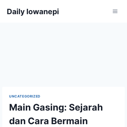
Skip
Daily Iowanepi
to
content
UNCATEGORIZED
Main Gasing: Sejarah
dan Cara Bermain