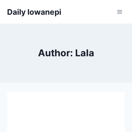
Skip
Daily Iowanepi
to
content
Author: Lala