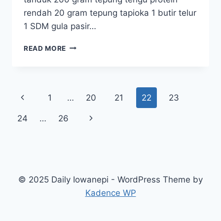
rendah 20 gram tepung tapioka 1 butir telur
1 SDM gula pasir…
RESEP
READ MORE
SEDERHANA
MEMBUAT
PISANG
GORENG
Page
Previous
1
…
20
21
22
23
TANDUK
YANG
navigation
Page
Next
24
…
26
BARU
VIRAL
Page
© 2025 Daily Iowanepi - WordPress Theme by
Kadence WP