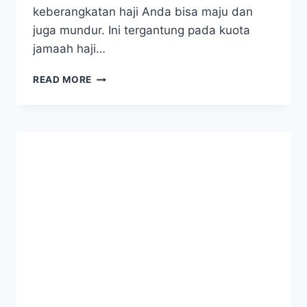
keberangkatan haji Anda bisa maju dan
juga mundur. Ini tergantung pada kuota
jamaah haji…
TAHUN
READ MORE
BERAPA
ANDA
BERANGKAT
KE
TANAH
SUCI
?
CEK
PORSI
HAJI
SEKARANG